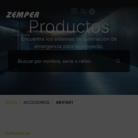
Productos
Encuentra los sistemas de iluminación de
emergencia para tu proyecto.
INICIO
›
ACCESORIOS
›
ABX1841
Referencia