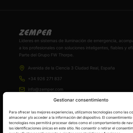
Líderes en sistemas de iluminación de emergencia, acom
a los profesionales con soluciones inteligentes, fiables y ef
Parte del Grupo FW Thorpe.
Avenida de la Ciencia 3 Ciudad Real, España
+34 926 271 837
info@zemper.com
Gestionar consentimiento
Para ofrecer las mejores experiencias, utilizamos tecnologías como las c
almacenar y/o acceder a la información del dispositivo. El consentimiento
tecnologías nos permitirá procesar datos como el comportamiento de na
las identificaciones únicas en este sitio. No consentir o retirar el consenti