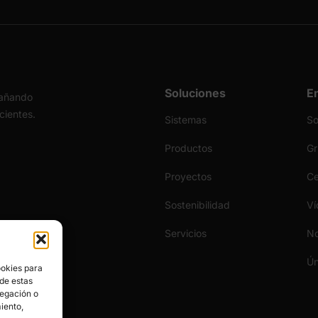
Soluciones
E
pañando
icientes.
Sistemas
S
Productos
Gr
Proyectos
Ce
Sostenibilidad
Ví
Servicios
No
Ún
ookies para
 de estas
vegación o
miento,