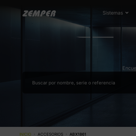
Sistemas
Encue
INICIO
›
ACCESORIOS
›
ABX1861