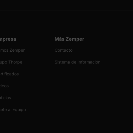
mpresa
Más Zemper
omos Zemper
Contacto
upo Thorpe
Sistema de Información
rtificados
deos
ticias
ete al Equipo