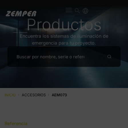
Productos
Encuentra los sistemas de iluminación de
emergencia para tu proyecto.
INICIO
›
ACCESORIOS
›
AEM073
Referencia