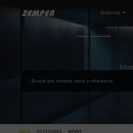
Sistemas
Encue
INICIO
›
ACCESORIOS
›
AIF001