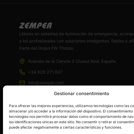
Líderes en sistemas de iluminación de emergencia, acom
a los profesionales con soluciones inteligentes, fiables y ef
Parte del Grupo FW Thorpe.
Avenida de la Ciencia 3 Ciudad Real, España
+34 926 271 837
info@zemper.com
Gestionar consentimiento
Para ofrecer las mejores experiencias, utilizamos tecnologías como las c
almacenar y/o acceder a la información del dispositivo. El consentimiento
tecnologías nos permitirá procesar datos como el comportamiento de na
las identificaciones únicas en este sitio. No consentir o retirar el consenti
puede afectar negativamente a ciertas características y funciones.