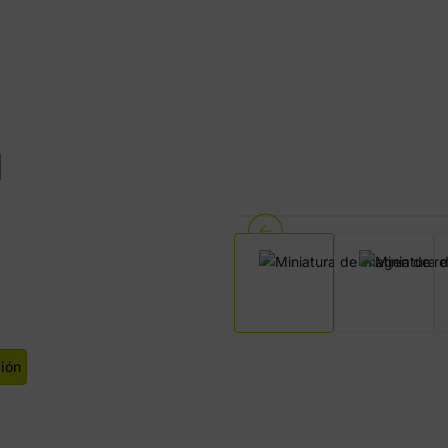
1
ción