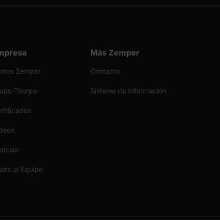
mpresa
Más Zemper
omos Zemper
Contacto
upo Thorpe
Sistema de Información
rtificados
deos
ticias
ete al Equipo