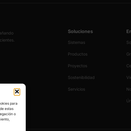
Soluciones
E
pañando
icientes.
Sistemas
S
Productos
Gr
Proyectos
Ce
Sostenibilidad
Ví
Servicios
No
Ún
ookies para
 de estas
vegación o
miento,