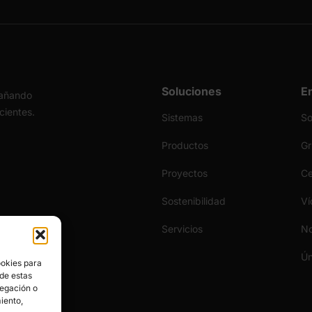
Soluciones
E
pañando
icientes.
Sistemas
S
Productos
Gr
Proyectos
Ce
Sostenibilidad
Ví
Servicios
No
Ún
ookies para
 de estas
vegación o
miento,