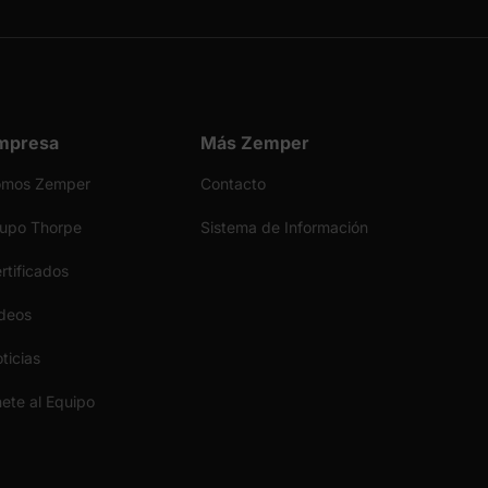
mpresa
Más Zemper
omos Zemper
Contacto
upo Thorpe
Sistema de Información
rtificados
deos
ticias
ete al Equipo