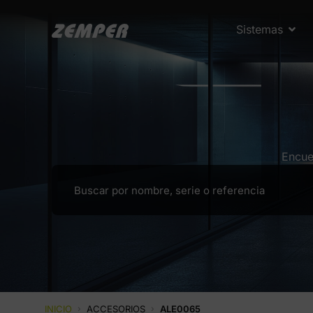
Sistemas
Encue
INICIO
›
ACCESORIOS
›
ALE0065