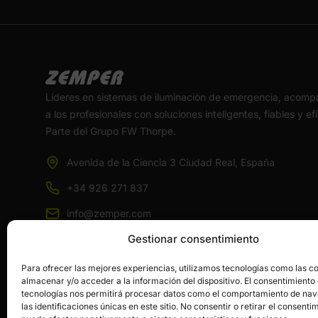
Líderes en sistemas de iluminación de emergencia, acom
a los profesionales con soluciones inteligentes, fiables y ef
Parte del Grupo FW Thorpe.
Avenida de la Ciencia 3 Ciudad Real, España
+34 926 271 837
info@zemper.com
Gestionar consentimiento
Para ofrecer las mejores experiencias, utilizamos tecnologías como las c
almacenar y/o acceder a la información del dispositivo. El consentimiento
tecnologías nos permitirá procesar datos como el comportamiento de na
las identificaciones únicas en este sitio. No consentir o retirar el consenti