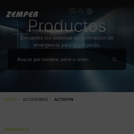
Productos
Encuentra los sistemas de iluminación de
emergencia para tu proyecto.
INICIO
›
ACCESORIOS
›
ALT0011N
Referencia