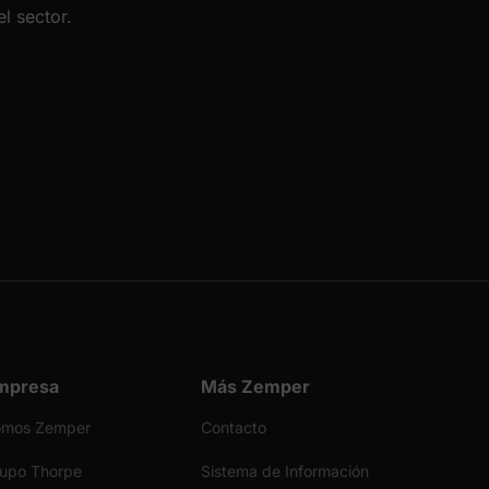
l sector.
mpresa
Más Zemper
omos Zemper
Contacto
upo Thorpe
Sistema de Información