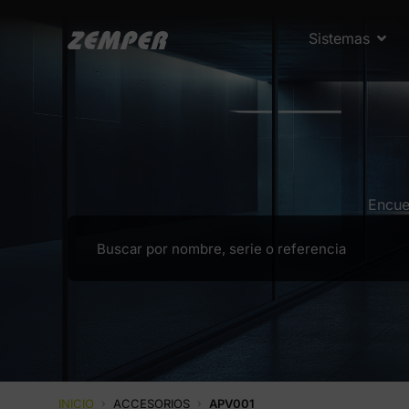
Sistemas
Encue
INICIO
›
ACCESORIOS
›
APV001