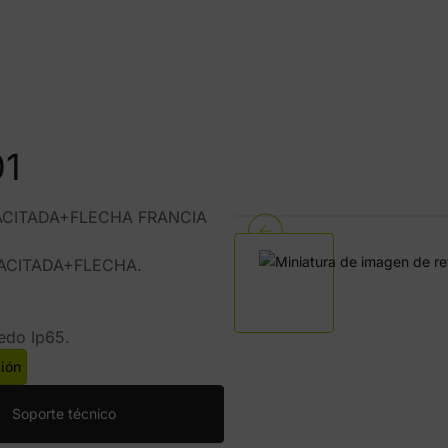
1
ACITADA+FLECHA FRANCIA
ACITADA+FLECHA.
ledo Ip65.
ción
Soporte técnico