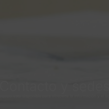
Contacto y sede
quipo está disponible para ofrecerte la información y el s