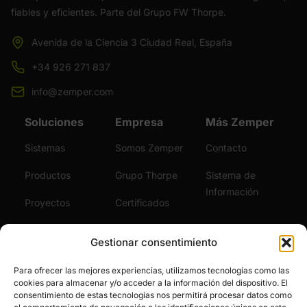
fiables y eficientes. Parte del Grupo FW Thorpe.
Avenida de la Ciencia 3 Ciudad Real, España
+34 926 271 837
info@zemper.com
Soluciones
Empresa
Más Zemper
Sistemas
Somos Zemper
Contacto
Productos
Grupo Thorpe
Sistema de
Información
Proyectos
Certificados
Sostenibilidad
Vídeos
Gestionar consentimiento
Servicios
Noticias
Para ofrecer las mejores experiencias, utilizamos tecnologías como las
cookies para almacenar y/o acceder a la información del dispositivo. El
Únete al Equipo
consentimiento de estas tecnologías nos permitirá procesar datos como