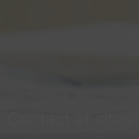
Contact et sites
st disponible pour vous fournir les informations et le sup