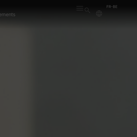
FR-BE
ements