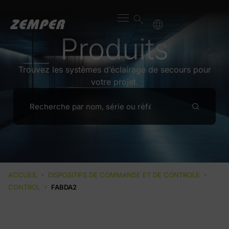
Produits
Trouvez les systèmes d’éclairage de secours pour
votre projet.
ACCUEIL
›
DISPOSITIFS DE COMMANDE ET DE CONTROLE
›
CONTROL
›
FABDA2