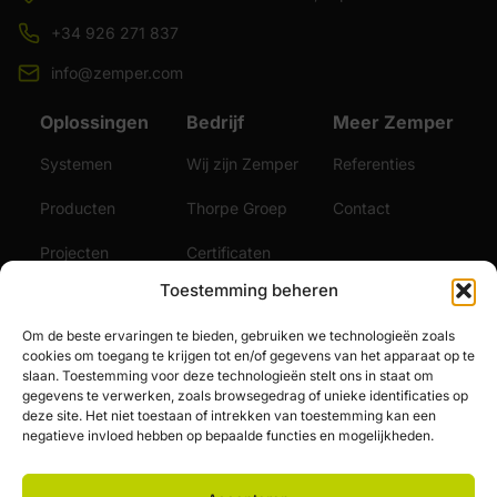
+34 926 271 837
info@zemper.com
Oplossingen
Bedrijf
Meer Zemper
Systemen
Wij zijn Zemper
Referenties
Producten
Thorpe Groep
Contact
Projecten
Certificaten
Toestemming beheren
Duurzaamheid
Video's
Om de beste ervaringen te bieden, gebruiken we technologieën zoals
Diensten
Nieuws
cookies om toegang te krijgen tot en/of gegevens van het apparaat op te
slaan. Toestemming voor deze technologieën stelt ons in staat om
Vacatures
gegevens te verwerken, zoals browsegedrag of unieke identificaties op
deze site. Het niet toestaan of intrekken van toestemming kan een
negatieve invloed hebben op bepaalde functies en mogelijkheden.