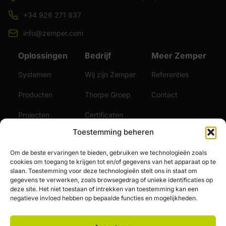
+34 926 271 837
info@zemper.com
Oplossingen
Bedrijf
Meer Zemper
Systemen
Wij zijn Zemper
Referenties
Producten
Thorpe Groep
Contact
Projecten
Certificaten
Toestemming beheren
Duurzaamheid
Video's
Om de beste ervaringen te bieden, gebruiken we technologieën zoals
Diensten
Nieuws
cookies om toegang te krijgen tot en/of gegevens van het apparaat op te
slaan. Toestemming voor deze technologieën stelt ons in staat om
Vacatures
gegevens te verwerken, zoals browsegedrag of unieke identificaties op
deze site. Het niet toestaan of intrekken van toestemming kan een
negatieve invloed hebben op bepaalde functies en mogelijkheden.