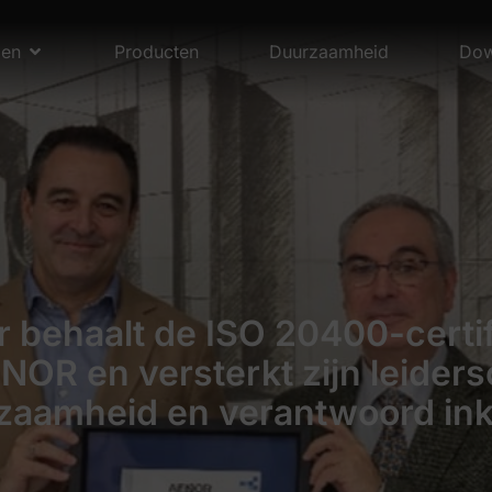
men
Producten
Duurzaamheid
Dow
 behaalt de ISO 20400-certif
NOR en versterkt zijn leiders
zaamheid en verantwoord in