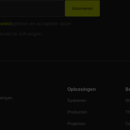
Abonneren
beleid
gelezen en accepteer deze
ieven te ontvangen
Oplossingen
Be
singen.
Systemen
Wi
Producten
Th
Projecten
Ce