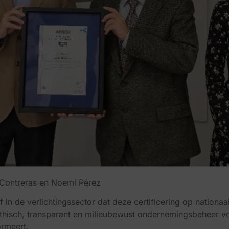
 Contreras en Noemí Pérez
 in de verlichtingssector dat deze certificering op nationa
hisch, transparant en milieubewust ondernemingsbeheer vers
ormeert.