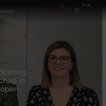
NL-BE
nloads
icering
chap in
kopen