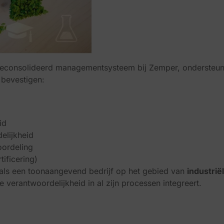
s geconsolideerd managementsysteem bij Zemper, ondersteun
 bevestigen:
id
elijkheid
oordeling
ificering)
als een toonaangevend bedrijf op het gebied van
industri
 verantwoordelijkheid in al zijn processen integreert.