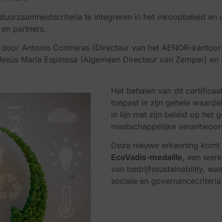
om duurzaamheidscriteria te integreren in het inkoopbeleid e
 en partners.
d door Antonio Contreras (Directeur van het AENOR-kantoor
 Jesús María Espinosa (Algemeen Directeur van Zemper) en
Het behalen van dit certific
toepast in zijn gehele waar
in lijn met zijn beleid op het 
maatschappelijke verantwoord
Deze nieuwe erkenning komt
EcoVadis-medaille
, een were
van bedrijfssustainability, wa
sociale en governancecriteria