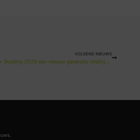
VOLGEND NIEUWS
Zemper presenteert op Light + Building 2026 een nieuwe generatie intelligente en duurzame noodverlichting
euws.