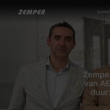
Syste
Zemper
van AE
duur