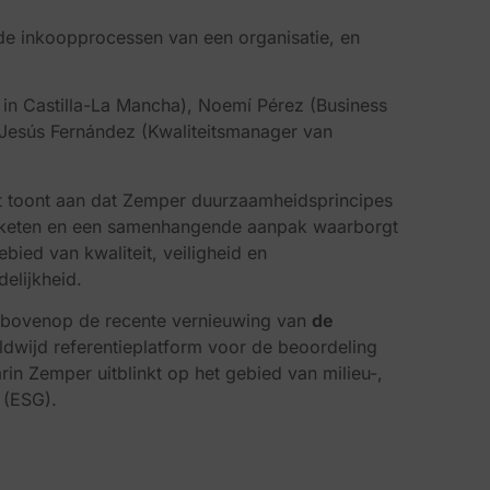
n de inkoopprocessen van een organisatie, en
 in Castilla-La Mancha), Noemí Pérez (Business
 Jesús Fernández (Kwaliteitsmanager van
aat toont aan dat Zemper duurzaamheidsprincipes
deketen en een samenhangende aanpak waarborgt
gebied van kwaliteit, veiligheid en
elijkheid.
 bovenop de recente vernieuwing van
de
ldwijd referentieplatform voor de beoordeling
arin Zemper uitblinkt op het gebied van milieu-,
 (ESG).