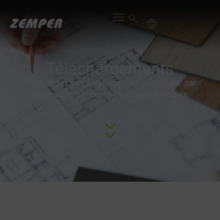
Téléchargements
Téléchargez nos catalogues ici : complets, par
sections ou l’un des thématiques spéciales.
Catalogues