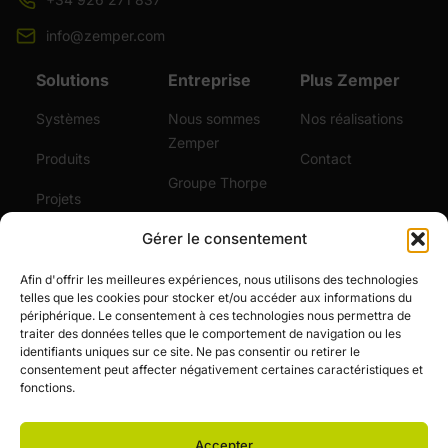
info@zemper.com
Solutions
Entreprise
Plus Zemper
Systèmes
Nous sommes
Nos réalisations
Zemper
Produits
Contact
Groupe Thorpe
Projets
Certifications
Gérer le consentement
Durabilité
Vidéos
Services
Afin d'offrir les meilleures expériences, nous utilisons des technologies
telles que les cookies pour stocker et/ou accéder aux informations du
Actualités
périphérique. Le consentement à ces technologies nous permettra de
traiter des données telles que le comportement de navigation ou les
Emploi
identifiants uniques sur ce site. Ne pas consentir ou retirer le
consentement peut affecter négativement certaines caractéristiques et
fonctions.
Accepter