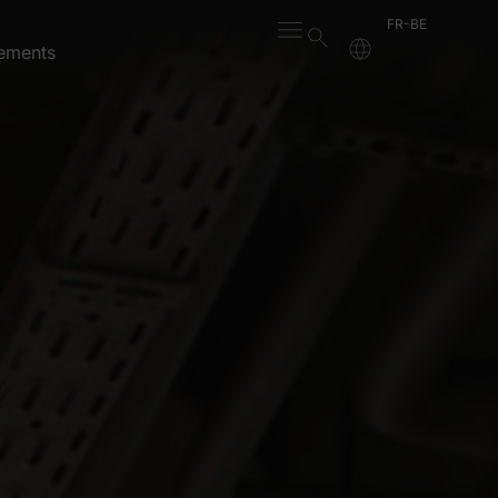
FR-BE
ements