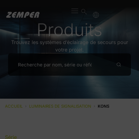
Produits
Trouvez les systèmes d’éclairage de secours pour
votre projet.
ACCUEIL
›
LUMINAIRES DE SIGNALISATION
›
KONS
Série