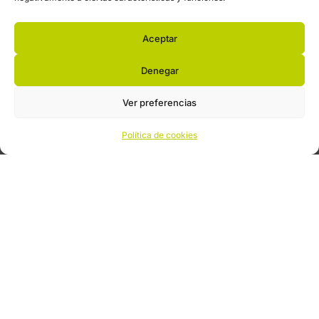
Aceptar
Denegar
Ver preferencias
Política de cookies
Sistemas inteligentes de
iluminación de emergencia
Descubre nuestros sistemas de iluminación de
emergencia.
Descubre la tecnología detrás de la seguridad: