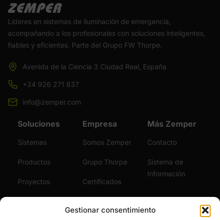
Líderes en sistemas de iluminación de emergencia,
acompañando a los profesionales con soluciones inteligentes,
fiables y eficientes. Parte del Grupo FW Thorpe.
Avenida de la Ciencia 3 Ciudad Real, España
+34 926 271 837
info@zemper.com
Soluciones
Empresa
Más Zemper
Sistemas
Somos Zemper
Contacto
Productos
Grupo Thorpe
Sistema de
Información
Proyectos
Certificados
Sostenibilidad
Vídeos
Gestionar consentimiento