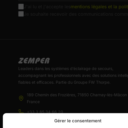
J'ai lu et j'accepte les
mentions légales et la poli
Je souhaite recevoir des communications comme
Leaders dans les systèmes d’éclairage de secours,
accompagnant les professionnels avec des solutions intelli
fiables et efficaces. Partie du Groupe FW Thorpe.
189 Chemin des Frozières, 71850 Charnay-lès-Mâcon
France
+33 3 85 34 66 20
Gérer le consentement
commercial@zemper.com