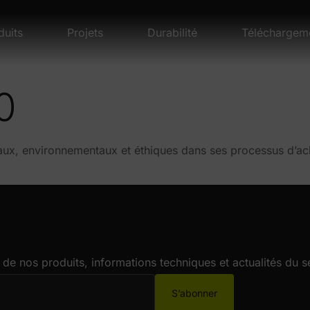
duits
Projets
Durabilité
Téléchargem
0
iaux, environnementaux et éthiques dans ses processus d’ach
de nos produits, informations techniques et actualités du s
S’abonner