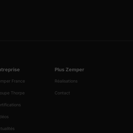
ntreprise
Plus Zemper
mper France
Réalisations
oupe Thorpe
Contact
rtifications
déos
tualités