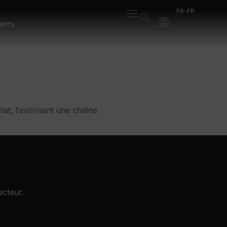
FR-FR
ents
at, favorisant une chaîne
ecteur.