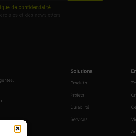
tique de confidentialité
rciales et des newsletters
Solutions
E
gentes,
Produits
Ze
Projets
Gr
 •
Durabilité
Ce
Services
Vi
Ac