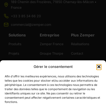
189 Chemin des Frozières, 71850 Charnay-lès-Mâcon •
France
+33 3 85 34 66 20
commercial@zemper.com
Solutions
Entreprise
Plus Zemper
Produits
Zemper France
Réalisations
Projets
Groupe Thorpe
Contact
Durabilité
Certifications
Gérer le consentement
Services
Vidéos
Afin d'offrir les meilleures expériences, nous utilisons des technologies
telles que les cookies pour stocker et/ou accéder aux informations du
Actualités
périphérique. Le consentement à ces technologies nous permettra de
traiter des données telles que le comportement de navigation ou les
Emploi
identifiants uniques sur ce site. Ne pas consentir ou retirer le
consentement peut affecter négativement certaines caractéristiques et
fonctions.