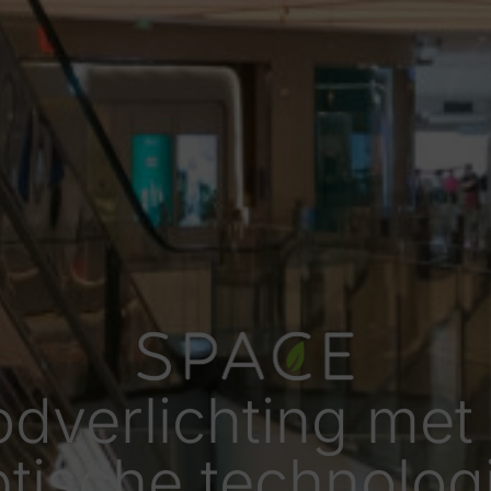
dverlichting met
tische technolog