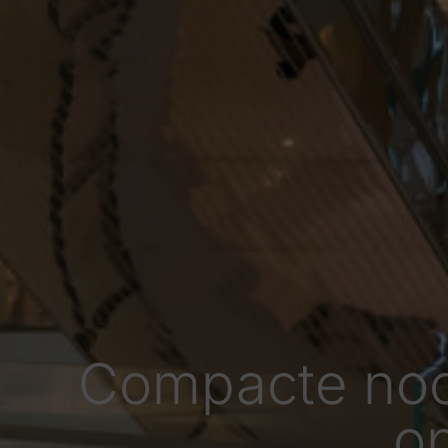
Compacte noo
op