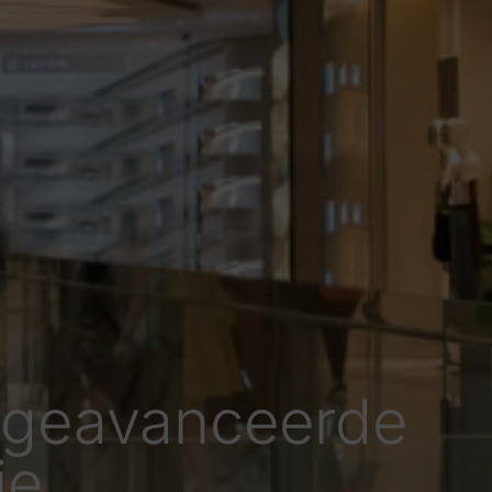
 geavanceerde
ie.