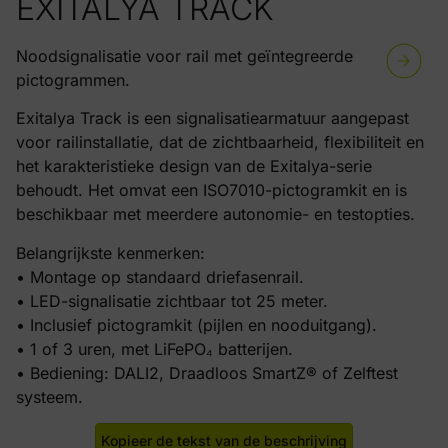
EXITALYA TRACK
Noodsignalisatie voor rail met geïntegreerde
pictogrammen.
Exitalya Track is een signalisatiearmatuur aangepast
voor railinstallatie, dat de zichtbaarheid, flexibiliteit en
het karakteristieke design van de Exitalya-serie
behoudt. Het omvat een ISO7010-pictogramkit en is
beschikbaar met meerdere autonomie- en testopties.
Belangrijkste kenmerken:
• Montage op standaard driefasenrail.
• LED-signalisatie zichtbaar tot 25 meter.
• Inclusief pictogramkit (pijlen en nooduitgang).
• 1 of 3 uren, met LiFePO₄ batterijen.
• Bediening: DALI2, Draadloos SmartZ® of Zelftest
systeem.
Kopieer de tekst van de beschrijving