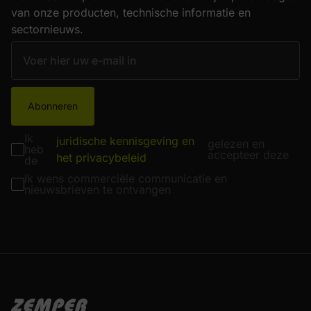
van onze producten, technische informatie en
sectornieuws.
Abonneren
Ik
juridische kennisgeving en
gelezen en
heb
accepteer deze
het privacybeleid
de
Ik wens commerciële communicatie en
nieuwsbrieven te ontvangen