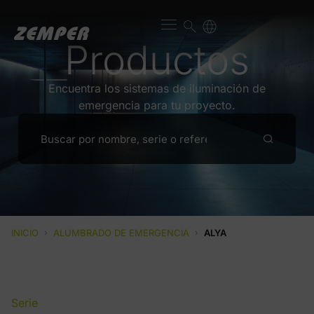
Productos
Encuentra los sistemas de iluminación de
emergencia para tu proyecto.
INICIO
›
ALUMBRADO DE EMERGENCIA
›
ALYA
Serie