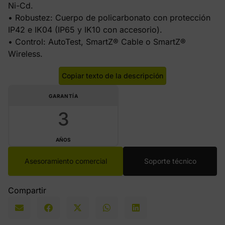
Ni-Cd.
• Robustez: Cuerpo de policarbonato con protección
IP42 e IK04 (IP65 y IK10 con accesorio).
• Control: AutoTest, SmartZ® Cable o SmartZ®
Wireless.
Copiar texto de la descripción
GARANTÍA
3
AÑOS
Asesoramiento comercial
Soporte técnico
Compartir