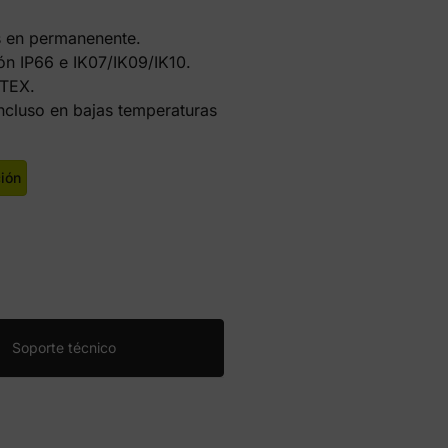
s en permanenente.
ón IP66 e IK07/IK09/IK10.
ATEX.
ncluso en bajas temperaturas
ción
Soporte técnico