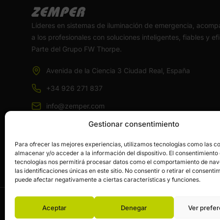
Líderes en sistemas de iluminación de emergencia, acom
a los profesionales con soluciones inteligentes, fiables y ef
Parte del Grupo FW Thorpe.
Avenida de la Ciencia 3 Ciudad Real, España
+34 926 271 837
info@zemper.com
Gestionar consentimiento
Para ofrecer las mejores experiencias, utilizamos tecnologías como las c
almacenar y/o acceder a la información del dispositivo. El consentimiento
tecnologías nos permitirá procesar datos como el comportamiento de na
las identificaciones únicas en este sitio. No consentir o retirar el consenti
puede afectar negativamente a ciertas características y funciones.
Aceptar
Denegar
Ver prefer
© Zemper. Todos los derechos reservados.
Aviso legal y 