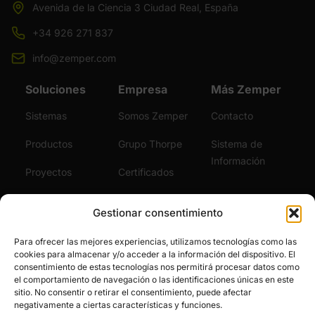
Avenida de la Ciencia 3 Ciudad Real, España
+34 926 271 837
info@zemper.com
Soluciones
Empresa
Más Zemper
Sistemas
Somos Zemper
Contacto
Productos
Grupo Thorpe
Sistema de
Información
Proyectos
Certificados
Sostenibilidad
Vídeos
Gestionar consentimiento
Servicios
Noticias
Para ofrecer las mejores experiencias, utilizamos tecnologías como las
cookies para almacenar y/o acceder a la información del dispositivo. El
Únete al Equipo
consentimiento de estas tecnologías nos permitirá procesar datos como
el comportamiento de navegación o las identificaciones únicas en este
sitio. No consentir o retirar el consentimiento, puede afectar
negativamente a ciertas características y funciones.