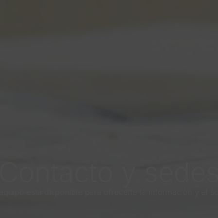
Contacto y sede
quipo está disponible para ofrecerte la información y el s