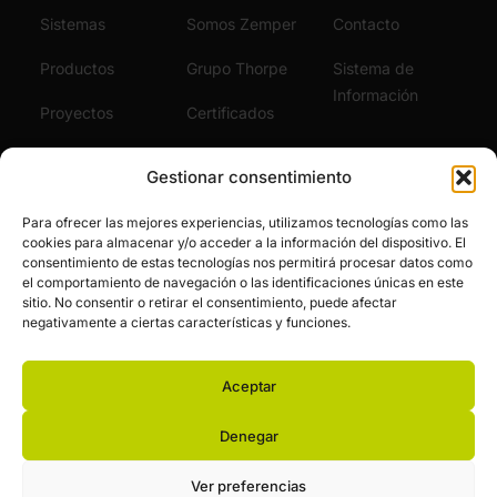
Sistemas
Somos Zemper
Contacto
Productos
Grupo Thorpe
Sistema de
Información
Proyectos
Certificados
Sostenibilidad
Vídeos
Gestionar consentimiento
Servicios
Noticias
Para ofrecer las mejores experiencias, utilizamos tecnologías como las
cookies para almacenar y/o acceder a la información del dispositivo. El
Únete al Equipo
consentimiento de estas tecnologías nos permitirá procesar datos como
el comportamiento de navegación o las identificaciones únicas en este
sitio. No consentir o retirar el consentimiento, puede afectar
negativamente a ciertas características y funciones.
Aceptar
© Zemper. Todos los derechos reservados.
Aviso legal y política de privacidad
Política de cookies
Denegar
Financiación pública
Ver preferencias