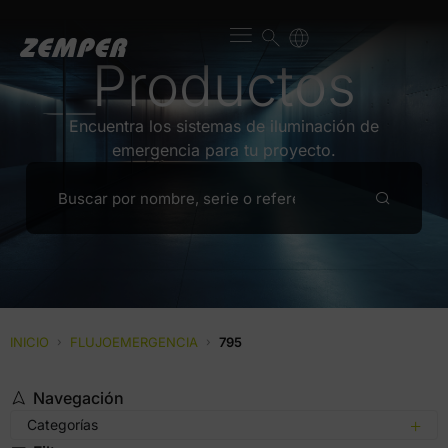
Productos
Encuentra los sistemas de iluminación de
emergencia para tu proyecto.
INICIO
›
FLUJOEMERGENCIA
›
795
Navegación
Categorías