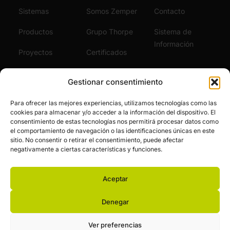
Sistemas
Somos Zemper
Contacto
Productos
Grupo Thorpe
Sistema de
Información
Proyectos
Certificados
Sostenibilidad
Vídeos
Gestionar consentimiento
Servicios
Noticias
Para ofrecer las mejores experiencias, utilizamos tecnologías como las
cookies para almacenar y/o acceder a la información del dispositivo. El
Únete al Equipo
consentimiento de estas tecnologías nos permitirá procesar datos como
el comportamiento de navegación o las identificaciones únicas en este
sitio. No consentir o retirar el consentimiento, puede afectar
negativamente a ciertas características y funciones.
Aceptar
© Zemper. Todos los derechos reservados.
Aviso legal y política de privacidad
Política de cookies
Denegar
Financiación pública
Ver preferencias