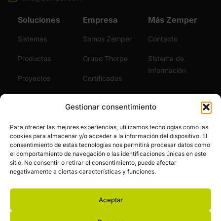
Soluciones
Empresa
Más Zemper
Sistemas
Somos Zemper
Contacto
Productos
Grupo Thorpe
Sistema de
Información
Proyectos
Certificados
Sostenibilidad
Vídeos
Gestionar consentimiento
Servicios
Noticias
Para ofrecer las mejores experiencias, utilizamos tecnologías como las
cookies para almacenar y/o acceder a la información del dispositivo. El
Únete al Equipo
consentimiento de estas tecnologías nos permitirá procesar datos como
el comportamiento de navegación o las identificaciones únicas en este
sitio. No consentir o retirar el consentimiento, puede afectar
negativamente a ciertas características y funciones.
Aceptar
© Zemper. Todos los derechos reservados.
Aviso legal y política de privacidad
Política de cookies