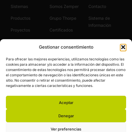
Sistemas
Somos Zemper
Contacto
Productos
Grupo Thorpe
Sistema de
Información
Proyectos
Certificados
Sostenibilidad
Vídeos
Gestionar consentimiento
Servicios
Noticias
Para ofrecer las mejores experiencias, utilizamos tecnologías como las
cookies para almacenar y/o acceder a la información del dispositivo. El
Únete al Equipo
consentimiento de estas tecnologías nos permitirá procesar datos como
el comportamiento de navegación o las identificaciones únicas en este
sitio. No consentir o retirar el consentimiento, puede afectar
negativamente a ciertas características y funciones.
Aceptar
© Zemper. Todos los derechos reservados.
Aviso legal y política de privacidad
Política de cookies
Denegar
Financiación pública
Ver preferencias