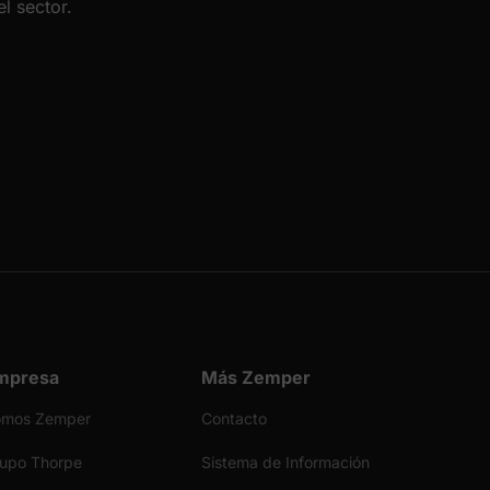
l sector.
mpresa
Más Zemper
omos Zemper
Contacto
upo Thorpe
Sistema de Información