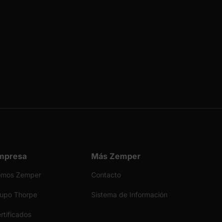
mpresa
Más Zemper
omos Zemper
Contacto
upo Thorpe
Sistema de Información
rtificados