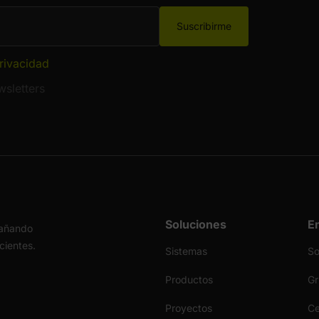
Suscribirme
privacidad
sletters
Soluciones
E
pañando
icientes.
Sistemas
S
Productos
Gr
Proyectos
Ce