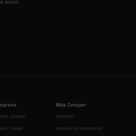
l sector.
mpresa
Más Zemper
omos Zemper
Contacto
upo Thorpe
Sistema de Información