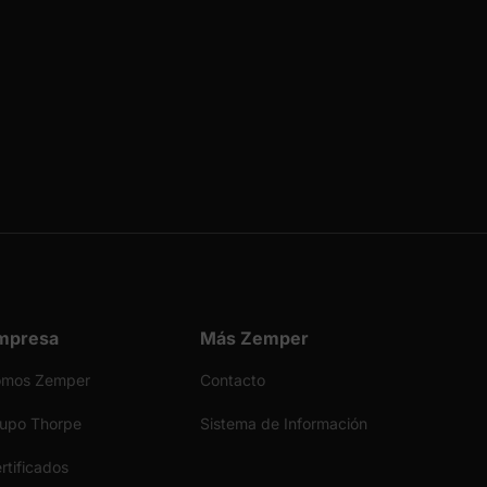
mpresa
Más Zemper
omos Zemper
Contacto
upo Thorpe
Sistema de Información
rtificados