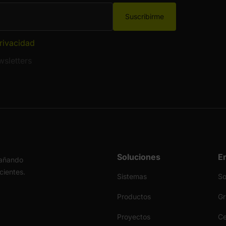
Suscribirme
privacidad
sletters
Soluciones
E
pañando
icientes.
Sistemas
S
Productos
Gr
Proyectos
Ce