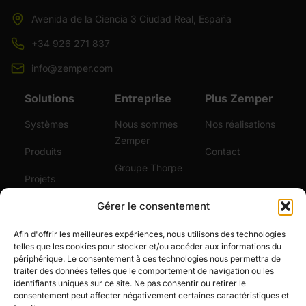
Avenida de la Ciencia 3 Ciudad Real, España
+34 926 271 837
info@zemper.com
Solutions
Entreprise
Plus Zemper
Systèmes
Nous sommes
Nos réalisations
Zemper
Produits
Contact
Groupe Thorpe
Projets
Certifications
Gérer le consentement
Durabilité
Vidéos
Services
Afin d'offrir les meilleures expériences, nous utilisons des technologies
telles que les cookies pour stocker et/ou accéder aux informations du
Actualités
périphérique. Le consentement à ces technologies nous permettra de
traiter des données telles que le comportement de navigation ou les
Emploi
identifiants uniques sur ce site. Ne pas consentir ou retirer le
consentement peut affecter négativement certaines caractéristiques et