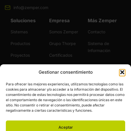
info@zemper.com
Soluciones
Empresa
Más Zemper
Sistemas
Somos Zemper
Contacto
Productos
Grupo Thorpe
Sistema de
Información
Proyectos
Certificados
Sostenibilidad
Vídeos
Gestionar consentimiento
Servicios
Noticias
Para ofrecer las mejores experiencias, utilizamos tecnologías como las
cookies para almacenar y/o acceder a la información del dispositivo. El
Únete al Equipo
consentimiento de estas tecnologías nos permitirá procesar datos como
el comportamiento de navegación o las identificaciones únicas en este
sitio. No consentir o retirar el consentimiento, puede afectar
negativamente a ciertas características y funciones.
Aceptar
© Zemper. Todos los derechos reservados.