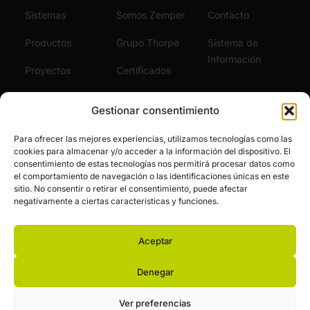
Sistemas
Somos Zemper
Contacto
Productos
Grupo Thorpe
Sistema de
Información
Proyectos
Certificados
Sostenibilidad
Vídeos
Gestionar consentimiento
Servicios
Noticias
Para ofrecer las mejores experiencias, utilizamos tecnologías como las
cookies para almacenar y/o acceder a la información del dispositivo. El
Únete al Equipo
consentimiento de estas tecnologías nos permitirá procesar datos como
el comportamiento de navegación o las identificaciones únicas en este
sitio. No consentir o retirar el consentimiento, puede afectar
negativamente a ciertas características y funciones.
Aceptar
© Zemper. Todos los derechos reservados.
Aviso legal y política de privacidad
Política de cookies
Denegar
Financiación pública
Ver preferencias