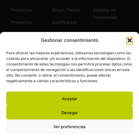
Productos
Grupo Thorpe
Sistema de
Información
Proyectos
Certificados
Sostenibilidad
Vídeos
Gestionar consentimiento
Servicios
Noticias
Para ofrecer las mejores experiencias, utilizamos tecnologías como las
cookies para almacenar y/o acceder a la información del dispositivo. El
Únete al Equipo
consentimiento de estas tecnologías nos permitirá procesar datos como
el comportamiento de navegación o las identificaciones únicas en este
sitio. No consentir o retirar el consentimiento, puede afectar
negativamente a ciertas características y funciones.
Aceptar
© Zemper. Todos los derechos reservados.
Aviso legal y política de privacidad
Política de cookies
Denegar
Financiación pública
Ver preferencias