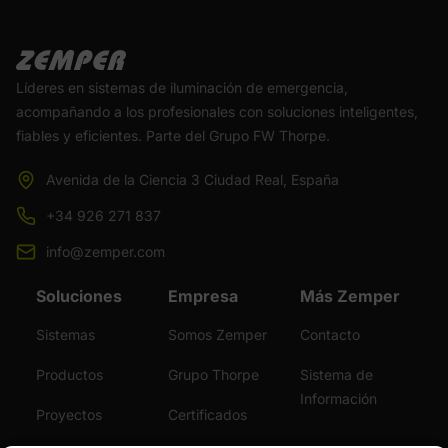
Líderes en sistemas de iluminación de emergencia,
acompañando a los profesionales con soluciones inteligentes,
fiables y eficientes. Parte del Grupo FW Thorpe.
Avenida de la Ciencia 3 Ciudad Real, España
+34 926 271 837
info@zemper.com
Soluciones
Empresa
Más Zemper
Sistemas
Somos Zemper
Contacto
Productos
Grupo Thorpe
Sistema de
Información
Proyectos
Certificados