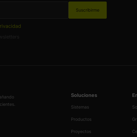
Suscribirme
privacidad
sletters
Soluciones
E
pañando
icientes.
Sistemas
S
Productos
Gr
Proyectos
Ce