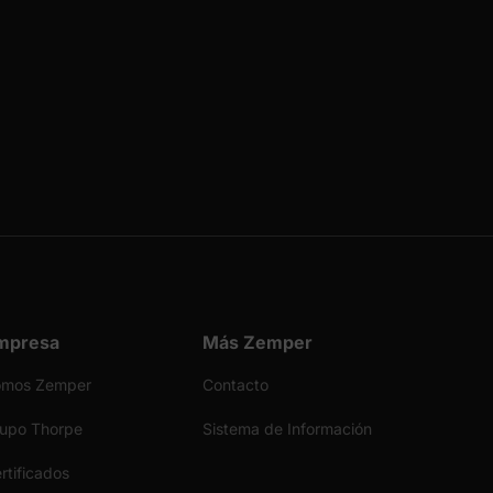
mpresa
Más Zemper
omos Zemper
Contacto
upo Thorpe
Sistema de Información
rtificados