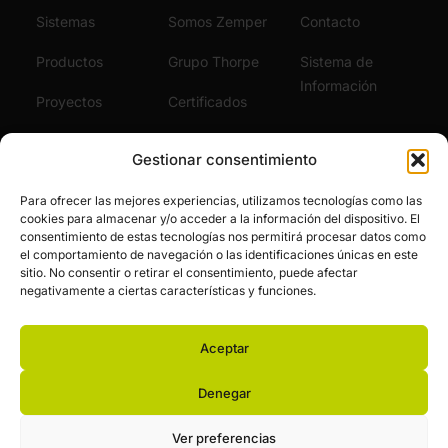
Sistemas
Somos Zemper
Contacto
Productos
Grupo Thorpe
Sistema de
Información
Proyectos
Certificados
Sostenibilidad
Vídeos
Gestionar consentimiento
Servicios
Noticias
Para ofrecer las mejores experiencias, utilizamos tecnologías como las
cookies para almacenar y/o acceder a la información del dispositivo. El
Únete al Equipo
consentimiento de estas tecnologías nos permitirá procesar datos como
el comportamiento de navegación o las identificaciones únicas en este
sitio. No consentir o retirar el consentimiento, puede afectar
negativamente a ciertas características y funciones.
Aceptar
© Zemper. Todos los derechos reservados.
Aviso legal y política de privacidad
Política de cookies
Denegar
Financiación pública
Ver preferencias