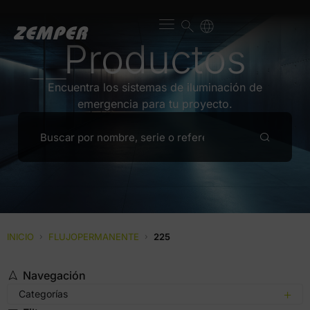
Productos
Encuentra los sistemas de iluminación de
emergencia para tu proyecto.
INICIO
›
FLUJOPERMANENTE
›
225
Navegación
Categorías