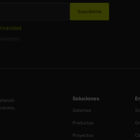
Suscribirme
privacidad
sletters
Soluciones
E
pañando
icientes.
Sistemas
S
Productos
Gr
Proyectos
Ce