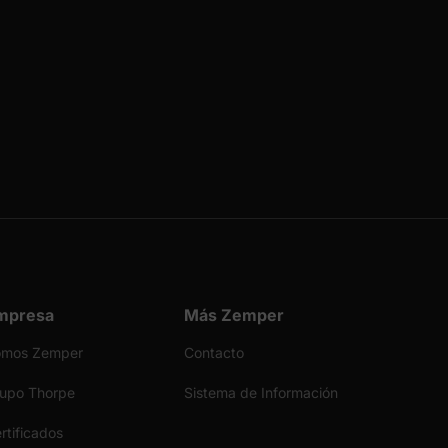
mpresa
Más Zemper
omos Zemper
Contacto
upo Thorpe
Sistema de Información
rtificados