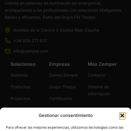
Líderes en sistemas de iluminación de emergencia,
acompañando a los profesionales con soluciones inteligentes,
fiables y eficientes. Parte del Grupo FW Thorpe.
Avenida de la Ciencia 3 Ciudad Real, España
+34 926 271 837
info@zemper.com
Soluciones
Empresa
Más Zemper
Sistemas
Somos Zemper
Contacto
Productos
Grupo Thorpe
Sistema de
Información
Proyectos
Certificados
Sostenibilidad
Vídeos
Gestionar consentimiento
Servicios
Noticias
Para ofrecer las mejores experiencias, utilizamos tecnologías como las