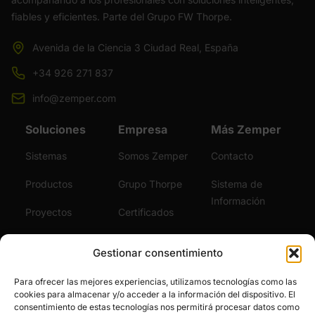
fiables y eficientes. Parte del Grupo FW Thorpe.
Avenida de la Ciencia 3 Ciudad Real, España
+34 926 271 837
info@zemper.com
Soluciones
Empresa
Más Zemper
Sistemas
Somos Zemper
Contacto
Productos
Grupo Thorpe
Sistema de
Información
Proyectos
Certificados
Sostenibilidad
Vídeos
Gestionar consentimiento
Servicios
Noticias
Para ofrecer las mejores experiencias, utilizamos tecnologías como las
cookies para almacenar y/o acceder a la información del dispositivo. El
Únete al Equipo
consentimiento de estas tecnologías nos permitirá procesar datos como