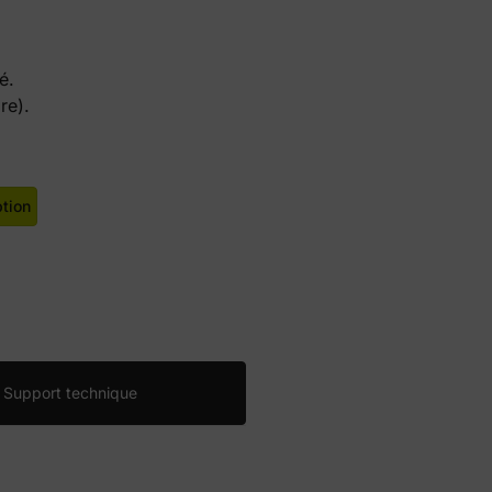
é.
re).
ption
Support technique