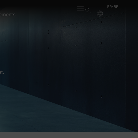
FR-BE
ements
t.