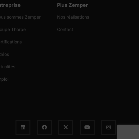
ntreprise
Plus Zemper
ous sommes Zemper
Nos réalisations
oupe Thorpe
Contact
rtifications
déos
tualités
ploi