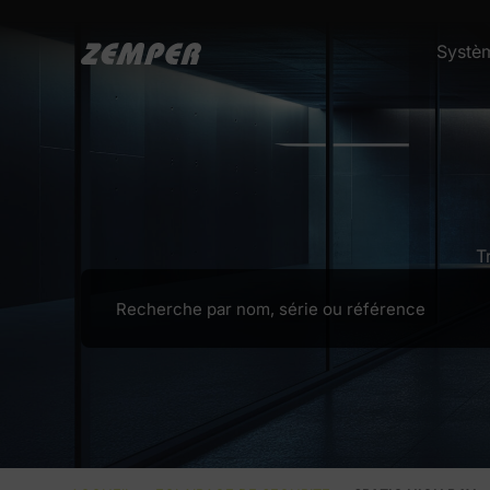
Systè
T