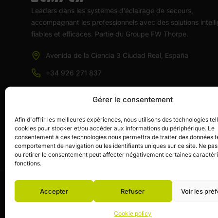
Leaders dans les systèmes d’éclairage de secours,
accompagnant les professionnels avec des solutions intelli
fiables et efficaces. Partie du Groupe FW Thorpe.
Avenida de la Ciencia 3 Ciudad Real, España
+34 926 271 837
info@zemper.com
Gérer le consentement
Afin d'offrir les meilleures expériences, nous utilisons des technologies tel
cookies pour stocker et/ou accéder aux informations du périphérique. Le
consentement à ces technologies nous permettra de traiter des données te
comportement de navigation ou les identifiants uniques sur ce site. Ne pas
ou retirer le consentement peut affecter négativement certaines caractéri
fonctions.
Accepter
Refuser
Voir les pré
© Zemper. Tous droits réservés.
Avis légal et politique de
Cookie policy