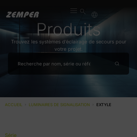
Produits
Trouvez les systèmes d’éclairage de secours pour
votre projet.
ACCUEIL
›
LUMINAIRES DE SIGNALISATION
›
EXTYLE
Série