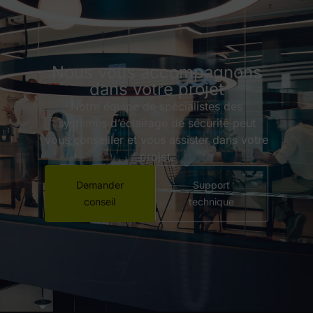
Nous vous accompagnons
dans votre projet
Notre équipe de spécialistes des
systèmes d’éclairage de sécurité peut
vous conseiller et vous assister dans votre
projet.
Demander
Support
conseil
technique