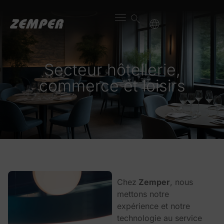
Secteur hôtellerie,
commerce et loisirs
Chez
Zemper
, nous
mettons notre
expérience et notre
technologie au service