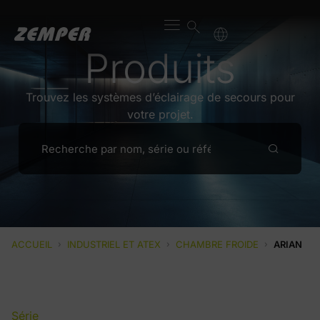
Produits
Trouvez les systèmes d’éclairage de secours pour
votre projet.
ACCUEIL
›
INDUSTRIEL ET ATEX
›
CHAMBRE FROIDE
›
ARIAN
Série