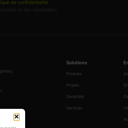
tique de confidentialité
rciales et des newsletters
Solutions
E
gentes,
Produits
Ze
Projets
Gr
 •
Durabilité
Ce
Services
Vi
Ac