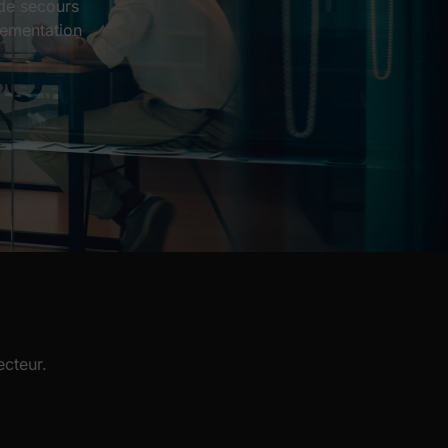
 de secours
lementation
ecteur.