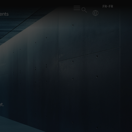
FR-FR
ents
t.