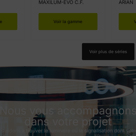
MAXILUM-EVO C.F.
ARIAN
e
Voir la gamme
Voir plus de séries
Nous vous accompagnon
dans votre projet
 aidons à trouver le luminaire ou la signalisation dont votr