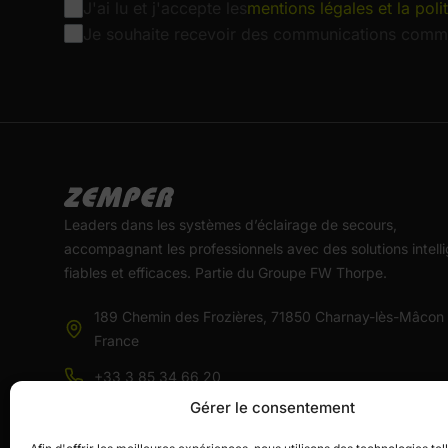
J'ai lu et j'accepte les
mentions légales et la poli
Je souhaite recevoir des communications comme
Leaders dans les systèmes d’éclairage de secours,
accompagnant les professionnels avec des solutions intelli
fiables et efficaces. Partie du Groupe FW Thorpe.
189 Chemin des Frozières, 71850 Charnay-lès-Mâcon
France
+33 3 85 34 66 20
Gérer le consentement
commercial@zemper.com