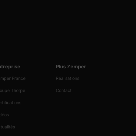
ntreprise
Plus Zemper
mper France
Réalisations
oupe Thorpe
Contact
rtifications
déos
tualités